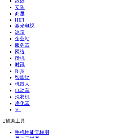
散热
安防
商显
HIFI
激光电视
冰箱
企业站
服务器
网络
攒机
时讯
图赏
智能锁
机器人
电动车
洗衣机
净化器
5G

辅助工具
手机性能天梯图