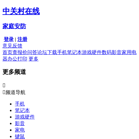
中关村在线
家庭安防
登录
|
注册
意见反馈
首页
查报价
问答
论坛
下载
手机
笔记本
游戏硬件
数码影音
家用电
器
办公打印
更多
更多频道


频道导航
手机
笔记本
游戏硬件
影音
家电
键鼠