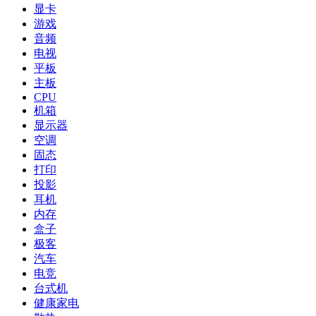
显卡
游戏
音频
电视
平板
主板
CPU
机箱
显示器
空调
固态
打印
投影
耳机
内存
盒子
极客
汽车
电竞
台式机
健康家电