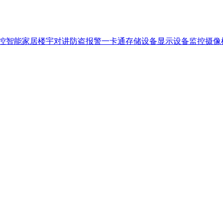
控
智能家居
楼宇对讲
防盗报警
一卡通
存储设备
显示设备
监控摄像