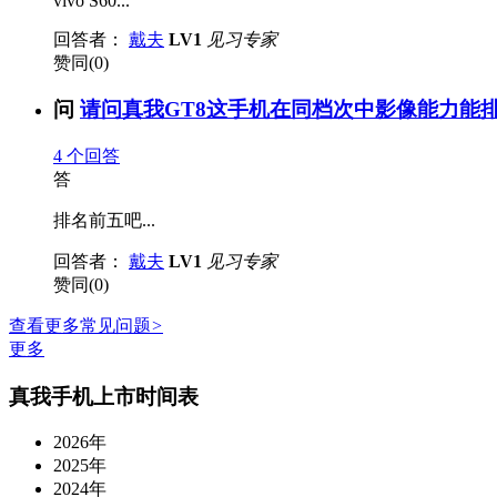
vivo S60...
回答者：
戴夫
LV1
见习专家
赞同(0)
问
请问真我GT8这手机在同档次中影像能力能排
4
个回答
答
排名前五吧...
回答者：
戴夫
LV1
见习专家
赞同(0)
查看更多常见问题
>
更多
真我手机上市时间表
2026年
2025年
2024年