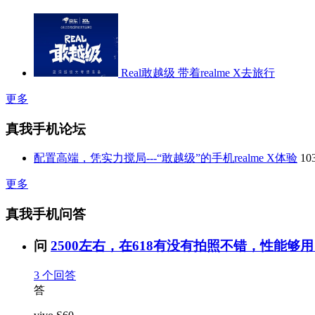
Real敢越级 带着realme X去旅行
更多
真我手机论坛
配置高端，凭实力搅局---“敢越级”的手机realme X体验
10
更多
真我手机问答
问
2500左右，在618有没有拍照不错，性能够用
3
个回答
答