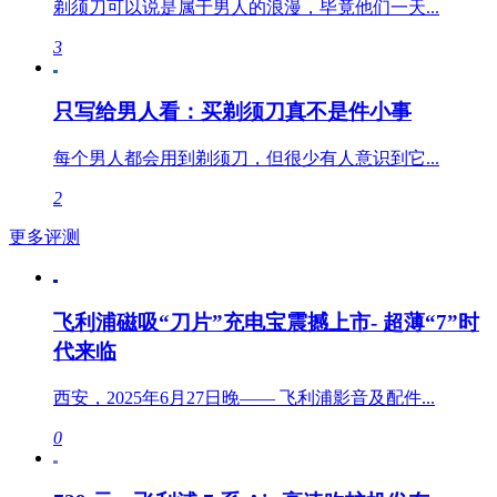
剃须刀可以说是属于男人的浪漫，毕竟他们一天...
3
只写给男人看：买剃须刀真不是件小事
每个男人都会用到剃须刀，但很少有人意识到它...
2
更多评测
飞利浦磁吸“刀片”充电宝震撼上市- 超薄“7”时
代来临
西安，2025年6月27日晚—— 飞利浦影音及配件...
0