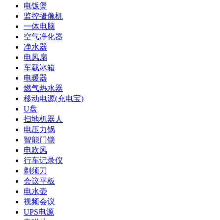
电饭煲
监控摄像机
一体电脑
空气净化器
净水器
电风扇
车载冰箱
电暖器
燃气热水器
移动电源(充电宝)
U盘
扫地机器人
电压力锅
智能门锁
电吹风
行车记录仪
剃须刀
会议平板
电水壶
视频会议
UPS电源