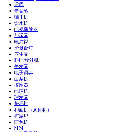
浴霸
录音笔
咖啡机
饮水机
电视播放器
加湿器
电炖锅
护眼台灯
养生壶
料理/榨汁机
美发器
电子词典
面条机
按摩器
电话机
理发器
茶吧机
和面机（厨师机）
扩展坞
面包机
MP4