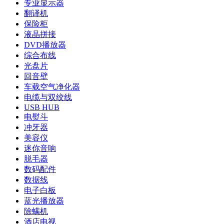
专业显示器
翻译机
保险柜
液晶拼接
DVD播放器
综合布线
光盘片
回音壁
车载空气净化器
电缆与双绞线
USB HUB
电熨斗
冲牙器
美容仪
迷你音响
脱毛器
数码配件
数据线
电子白板
蓝光播放器
除螨机
酒店电视