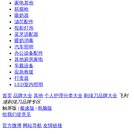
家电其他
筋膜枪
吸奶器
滤芯配件
投影灯泡
蓝牙适配器
暖奶消毒
汽车照明
办公设备配件
其他厨房家电
车载设备
应急救援
打蛋器
LED室内照明
首页
品牌大全
其他
个人护理分类大全
剃须刀品牌大全
飞利
浦剃须刀品牌专区
触屏版
|
极速版
|
电脑版
给我们提意见
官方微博
网站导航
友情链接