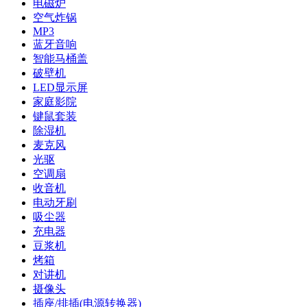
电磁炉
空气炸锅
MP3
蓝牙音响
智能马桶盖
破壁机
LED显示屏
家庭影院
键鼠套装
除湿机
麦克风
光驱
空调扇
收音机
电动牙刷
吸尘器
充电器
豆浆机
烤箱
对讲机
摄像头
插座/排插(电源转换器)