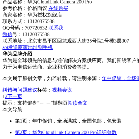
产品名称：
华为CloudLink Camera 200 Pro
参考价格：
价格面议
在线购买
商家名称：
华为授权旗舰店
联系方式：
13120375538
QQ号码：707720532
联系我
微信
号：
13120375538
联系地址：
北京市昌平区回龙观西大街35号院1号楼3层307
zol
发送商家地址到手机
华为品牌介绍
华为是全球领先的信息与通信解决方案供应商。我们围绕客户
力于为电信运营商、企业和消费者等提...
本文属于原创文章，如若转载，请注明来源：
年中促销，全场
纠错与问题建议
标签：
视频会议
1
2
下一页
提示：支持键盘“← →”键翻页
阅读全文
本文导航
第1页：年中促销，全场满减，全国包邮，包安装
第2页：华为CloudLink Camera 200 Pro详细参数