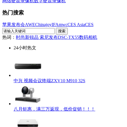
网络硬盘录像机
数字硬盘录像机
热门搜索
苹果发布会
AWE
Chinajoy
IFA
mwc
CES Asia
CES
热词：
时尚新锐品 索尼发布DSC-TX55数码相机
24小时热文
中兴 视频会议终端ZXV10 M910 32S
八月钜惠，满三万返现，低价促销！！！