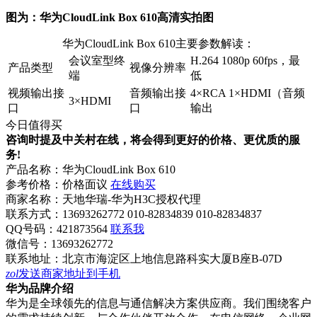
图为：华为CloudLink Box 610高清实拍图
华为CloudLink Box 610主要参数解读：
会议室型终
H.264 1080p 60fps，最
产品类型
视像分辨率
端
低
视频输出接
音频输出接
4×RCA 1×HDMI（音频
3×HDMI
口
口
输出
今日值得买
咨询时提及中关村在线，将会得到更好的价格、更优质的服
务!
产品名称：
华为CloudLink Box 610
参考价格：
价格面议
在线购买
商家名称：
天地华瑞-华为H3C授权代理
联系方式：
13693262772 010-82834839 010-82834837
QQ号码：421873564
联系我
微信号：
13693262772
联系地址：
北京市海淀区上地信息路科实大厦B座B-07D
zol
发送商家地址到手机
华为品牌介绍
华为是全球领先的信息与通信解决方案供应商。我们围绕客户