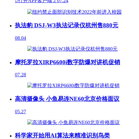

打开APP客户端
2
07.24
执法豹 DSJ-W3执法记录仪杭州售880元
08.04
摩托罗拉XIRP6600i数字防爆对讲机促销
07.28
高清摄像头 小鱼易连NE60北京价格面议
05.27
科学家开始用AI算法来精准识别鸟类