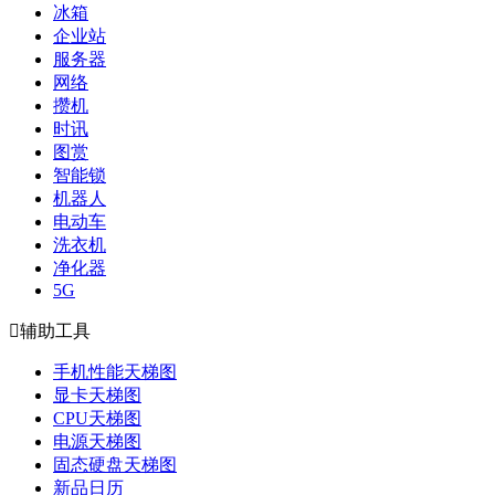
冰箱
企业站
服务器
网络
攒机
时讯
图赏
智能锁
机器人
电动车
洗衣机
净化器
5G

辅助工具
手机性能天梯图
显卡天梯图
CPU天梯图
电源天梯图
固态硬盘天梯图
新品日历