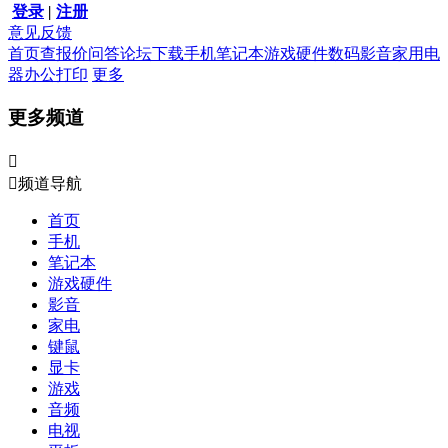
登录
|
注册
意见反馈
首页
查报价
问答
论坛
下载
手机
笔记本
游戏硬件
数码影音
家用电
器
办公打印
更多
更多频道


频道导航
首页
手机
笔记本
游戏硬件
影音
家电
键鼠
显卡
游戏
音频
电视