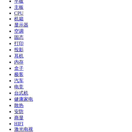
平板
主板
CPU
机箱
显示器
空调
固态
打印
投影
耳机
内存
盒子
极客
汽车
电竞
台式机
健康家电
散热
安防
商显
HIFI
激光电视