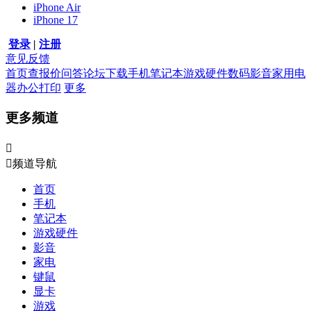
iPhone Air
iPhone 17
登录
|
注册
意见反馈
首页
查报价
问答
论坛
下载
手机
笔记本
游戏硬件
数码影音
家用电
器
办公打印
更多
更多频道


频道导航
首页
手机
笔记本
游戏硬件
影音
家电
键鼠
显卡
游戏