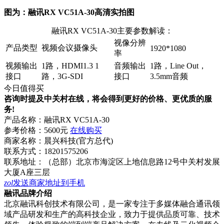
图为：融讯RX VC51A-30高清实拍图
融讯RX VC51A-30主要参数解读：
视像分辨
产品类型
视频会议摄像头
1920*1080
率
视频输出
1路，HDMI1.3 1
音频输出
1路，Line Out，
接口
路，3G-SDI
接口
3.5mm音频
今日值得买
咨询时提及中关村在线，将会得到更好的价格、更优质的服
务!
产品名称：
融讯RX VC51A-30
参考价格：
5600元
在线购买
商家名称：
晨兴科技(官方总代)
联系方式：
18201575206
联系地址：
（总部）北京市海淀区上地信息路12号中关村发展
大厦A座三层
zol
发送商家地址到手机
融讯品牌介绍
北京融讯科创技术有限公司，是一家专注于多媒体融合通讯领
域产品研发和生产的高科技企业，致力于提供品质可靠、技术