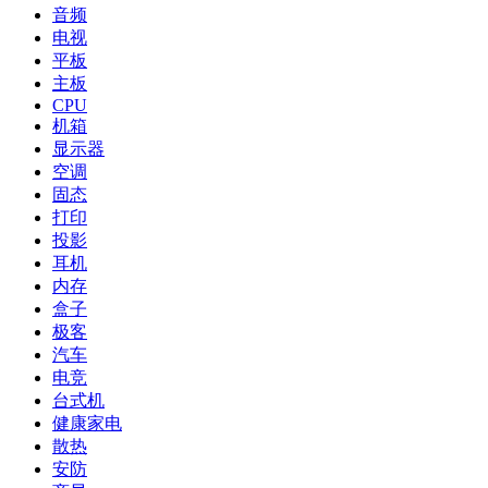
音频
电视
平板
主板
CPU
机箱
显示器
空调
固态
打印
投影
耳机
内存
盒子
极客
汽车
电竞
台式机
健康家电
散热
安防