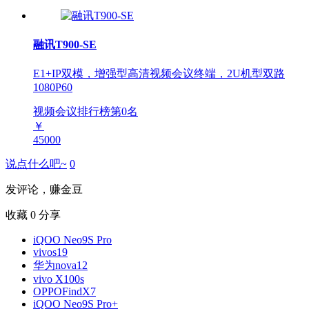
融讯T900-SE
E1+IP双模，增强型高清视频会议终端，2U机型双路
1080P60
视频会议排行榜第
0
名
￥
45000
说点什么吧~
0
发评论，赚金豆
收藏
0
分享
iQOO Neo9S Pro
vivos19
华为nova12
vivo X100s
OPPOFindX7
iQOO Neo9S Pro+